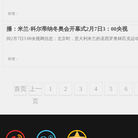
标签：
播：米兰·科尔蒂纳冬奥会开幕式2月7日3：00央视
间2月7日3:00央视网信息：北京时，意大利米兰的圣西罗奥林匹克运动
标签：
首页
上一
1
2
3
4
5
6
页