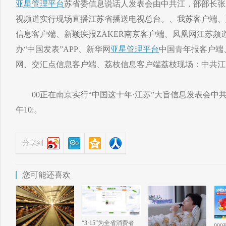
亚星管理平台
苏省委信息说话人发表会由中共江，部部长张
视频道实行现场直播江苏省播送电视总台。、我苏客户端、
信息客户端、新颖疾报ZAKER南京客户端、凤凰网江苏频
办“中国发表”APP、新华网
亚星管理平台
中国青年报客户端
网、交汇点信息客户端、荔枝信息客户端荔枝现场：中共江
00正在南京实行“中国这十年·江苏”大旨信息发表会中共江
午10:。
分享到
您可能还喜欢
“3·15”为全省消费者
99