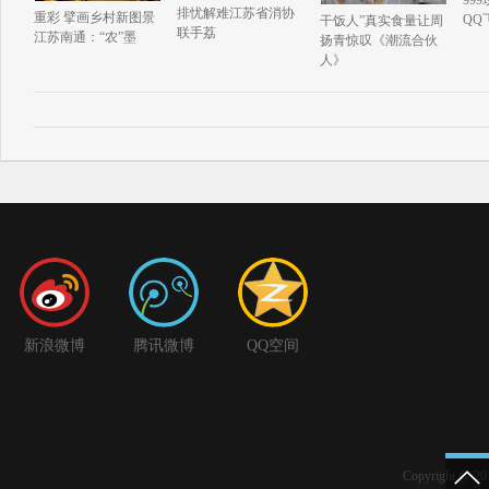
排忧解难江苏省消协
重彩 擘画乡村新图景
QQ
干饭人”真实食量让周
联手荔
江苏南通：“农”墨
扬青惊叹《潮流合伙
人》
新浪微博
腾讯微博
QQ空间
Copyright 