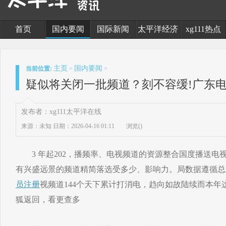
首页
国内要闻
国际新闻
太平洋经济
xg111热点
主页
国内要闻
当前位置:
>
>
疑似将关闭一批频道？刻不容缓!广东
发布者：xg111太平洋在线
来源：未知
日期：2026-04-16 01:11
浏览(
)
3 年起202，播频率、电视频道的资源整合国度播送电
有兴盛远景的频道精简落选受多少、影响力。局数据遵循总
员注册
视频道144个天下累计打消电，趋向如故陆续而本年
狐返回，看更查多