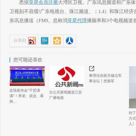
悉据
亚星会员注册
大湾区卫视、广东讯息频道和广东体
卫视刻不容缓!广东电视台、珠江频道、；1.4）和珠江经济台
东讯息播送（FM9。息称消
亚星代理
播频率和3个电视频道
分享到
您可能还喜欢
事理论创新关键点军
事论坛丨把握军
这场发布会“干货满
台公共新闻频道江苏
满”！养老、就业、看
广播电视
病…
到了
方式
人》